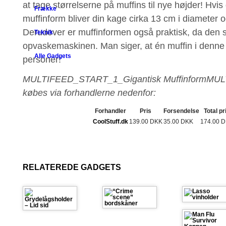
at tage størrelserne på muffins til nye højder! Hv
Frække
muffinform bliver din kage cirka 13 cm i diameter 
Derudover er muffinformen også praktisk, da den 
Teknik
opvaskemaskinen. Man siger, at én muffin i denne s
Alle Gadgets
personer!
MULTIFEED_START_1_Gigantisk MuffinformMU
købes via forhandlerne nedenfor:
Forhandler
Pris
Forsendelse
Total pr
CoolStuff.dk
139.00 DKK
35.00 DKK
174.00 
RELATEREDE GADGETS