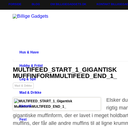
FORSIDE
BLOG
OM BILLIGEGADGETS.DK
KONTAKT BILLIGEGA
Hus & Have
Hobby & Fritid
MULTIFEED_START_1_GIGANTISK
MUFFINFORMMULTIFEED_END_1_
Leg & Spil
Mad & Drikke
Mad & Drikke
Elsker du
Livsstil
rigtig ma
gigantiske muffinform, der er lavet i meget holdba
Fest
muffins, der får alle andre muffins til at ligne kru