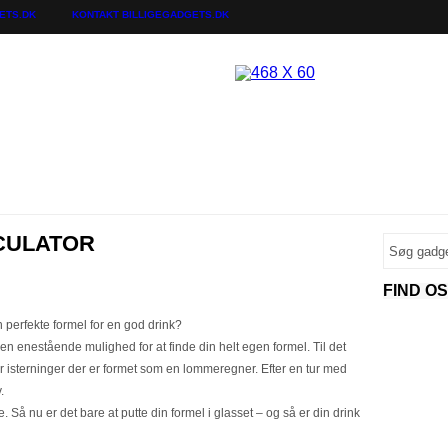
ETS.DK
KONTAKT BILLIGEGADGETS.DK
CULATOR
FIND O
 perfekte formel for en god drink?
n enestående mulighed for at finde din helt egen formel. Til det
er isterninger der er formet som en lommeregner. Efter en tur med
.
å nu er det bare at putte din formel i glasset – og så er din drink