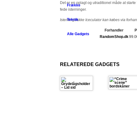
Det er en oplagt og utraditionel måde at starte
Frække
fede isterninger.
Teknik
Isterningbakke Iceculator kan købes via forha
Forhandler
P
Alle Gadgets
RandomShop.dk
99.
RELATEREDE GADGETS