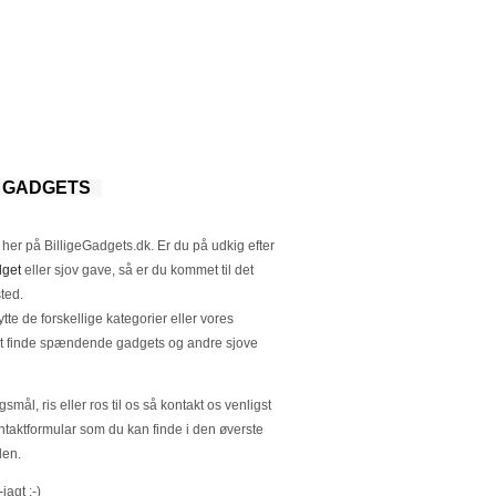
E GADGETS
er på BilligeGadgets.dk. Er du på udkig efter
get
eller sjov gave, så er du kommet til det
sted.
te de forskellige kategorier eller vores
l at finde spændende gadgets og andre sjove
smål, ris eller ros til os så kontakt os venligst
ntaktformular som du kan finde i den øverste
den.
agt :-)