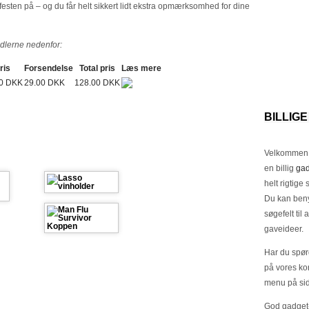
 festen på – og du får helt sikkert lidt ekstra opmærksomhed for dine
ndlerne nedenfor:
ris
Forsendelse
Total pris
Læs mere
00 DKK
29.00 DKK
128.00 DKK
BILLIG
Velkommen h
en billig
gad
helt rigtige 
Du kan benyt
søgefelt ti
gaveideer.
Har du spørg
på vores ko
menu på si
God gadget-j