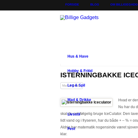
FORSIDE
BLOG
OM BILLIGEGADG
Hus & Have
Hobby & Fritid
ISTERNINGBAKKE ICE
Leg & Spil
Mad & Drikke
Mad & Drikke
Hvad er den
Nu har du de
skal du selvfølgelig bruge IceCulator. Den lav
Livsstil
lidt vand og i fryseren, har du både + – % = osv
Aldrig har matematik nogensinde været sjovere. S
Fest
klar.