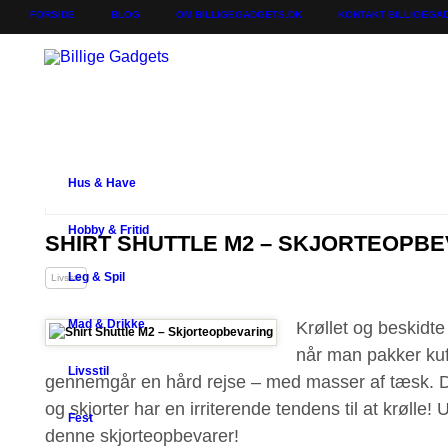
FORSIDE
BLOG
OM BILLIGEGADGETS.DK
KONTAKT BILLIGEGA
Hus & Have
Hobby & Fritid
SHIRT SHUTTLE M2 – SKJORTEOPB
Leg & Spil
Livsstil
Mad & Drikke
Krøllet og beskidte 
når man pakker kuff
Livsstil
gennemgår en hård rejse – med masser af tæsk. Der
og skjorter har en irriterende tendens til at krølle!
Fest
denne skjorteopbevarer!