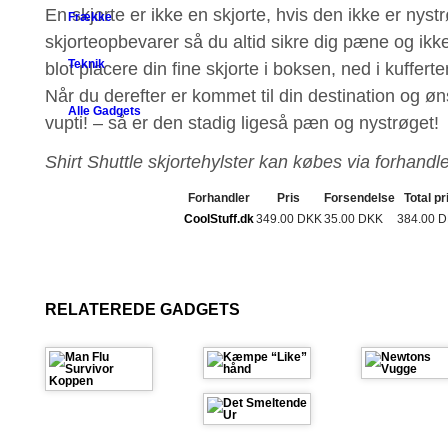
En skjorte er ikke en skjorte, hvis den ikke er nyst
Frække
skjorteopbevarer så du altid sikre dig pæne og ikke
Teknik
blot placere din fine skjorte i boksen, ned i kuffert
Når du derefter er kommet til din destination og øn
Alle Gadgets
vupti! – så er den stadig ligeså pæn og nystrøget!
Shirt Shuttle skjortehylster kan købes via forhandl
Forhandler
Pris
Forsendelse
Total pr
CoolStuff.dk
349.00 DKK
35.00 DKK
384.00 
RELATEREDE GADGETS