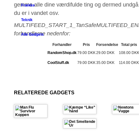
gemme alle dine værdifulde ting og dermed undgå, a
Frække
du er i vandet osv.
Teknik
MULTIFEED_START_1_TanSafeMULTIFEED_END_
forhandlerne nedenfor:
Alle Gadgets
Forhandler
Pris
Forsendelse
Total pris
RandomShop.dk
79.00 DKK
29.00 DKK
108.00 DK
CoolStuff.dk
79.00 DKK
35.00 DKK
114.00 DKK
RELATEREDE GADGETS