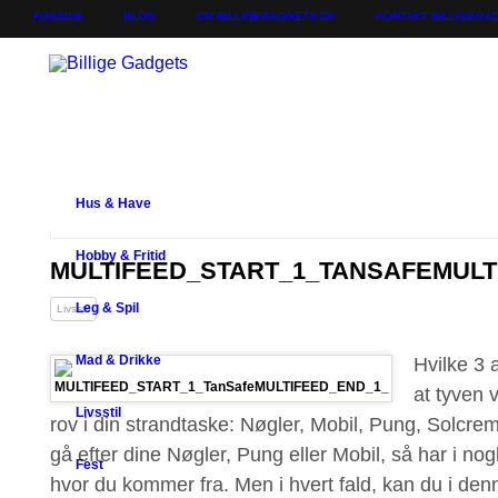
FORSIDE
BLOG
OM BILLIGEGADGETS.DK
KONTAKT BILLIGEGA
Hus & Have
Hobby & Fritid
MULTIFEED_START_1_TANSAFEMULT
Leg & Spil
Livsstil
Mad & Drikke
Hvilke 3 a
at tyven v
Livsstil
rov i din strandtaske: Nøgler, Mobil, Pung, Solcreme
gå efter dine Nøgler, Pung eller Mobil, så har i n
Fest
hvor du kommer fra. Men i hvert fald, kan du i den